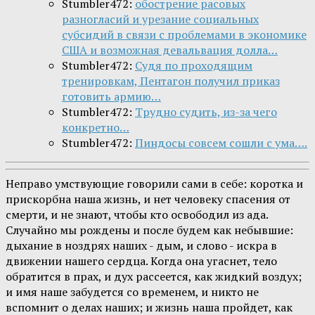
Stumbler472:
обострение расовых
разногласий и урезание социальных
субсидий в связи с проблемами в экономике
США и возможная девальвация долла…
Stumbler472:
Судя по проходящим
тренировкам, Пентагон получил приказ
готовить армию…
Stumbler472:
Трудно судить, из-за чего
конкретно…
Stumbler472:
Пиндосы совсем сошли с ума….
Неправо умствующие говорили сами в себе: коротка и
прискорбна наша жизнь, и нет человеку спасения от
смерти, и не знают, чтобы кто освободил из ада.
Случайно мы рождены и после будем как небывшие:
дыхание в ноздрях наших - дым, и слово - искра в
движении нашего сердца. Когда она угаснет, тело
обратится в прах, и дух рассеется, как жидкий воздух;
и имя наше забудется со временем, и никто не
вспомнит о делах наших; и жизнь наша пройдет, как