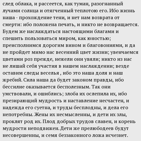
след облака, и рассеется, как туман, разогнанный
лучами солнца и отягченный теплотою его. Ибо жизнь
наша - прохождение тени, и нет нам возврата от
смерти: ибо положена печать, и никто не возвращается.
Будем же наслаждаться настоящими благами и
спешить пользоваться миром, как юностью;
преисполнимся дорогим вином и благовониями, и да
не пройдет мимо нас весенний цвет жизни; увенчаемся
цветами роз прежде, нежели они увяли; никто из нас
не лишай себя участия в нашем наслаждении; везде
оставим следы веселья , ибо это наша доля и наш
жребий. Сила наша да будет законом правды, ибо
бессилие оказывается бесполезным. Так они
умствовали, и ошиблись; злоба их ослепила их, ибо
презирающий мудрость и наставление несчастен, и
надежда его суетна, и труды бесплодны, и дела его
непотребны. Жены их несмысленны, и дети их злы,
проклят род их. Плод добрых трудов славен, и корень
мудрости неподвижен. Дети же прелюбодеев будут
несовершенны, и семя беззаконного ложа исчезнет.