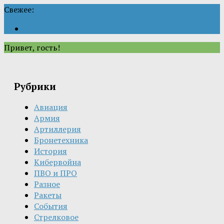
Свежее:
Привет, гость!
Рубрики
Авиация
Армия
Артиллерия
Бронетехника
История
Кибервойна
ПВО и ПРО
Разное
Ракеты
События
Стрелковое