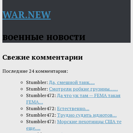
WAR.NEW
военные новости
Свежие комментарии
Последние 24 комментария:
Stumbler:
Да, смешной танк….
Stumbler:
Смотрели робкие грузины……
Stumbler472:
Да что уж там — FEMA такая
FEMA…
Stumbler472:
Естественно…
Stumbler472:
Трудно судить идиотов…
Stumbler472:
Морские пехотинцы США те
еще….