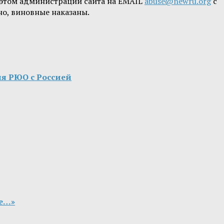
б этом администрации сайта на EMAIL
abuse@newru.org
с
но, виновные наказаны.
ия РЮО с Россией
те…»