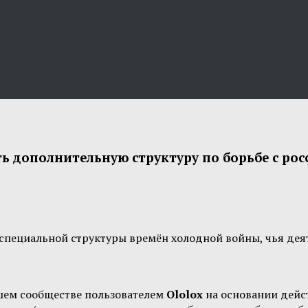
ь дополнительную структуру по борьбе с р
ециальной структуры времён холодной войны, чья деяте
шем сообществе пользователем
Ololox
на основании дей