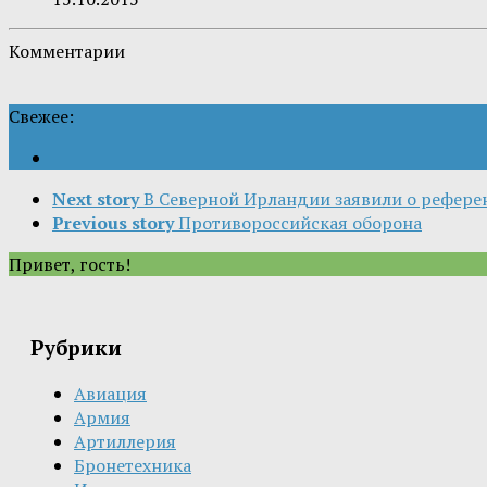
Комментарии
Свежее:
Next story
В Северной Ирландии заявили о рефере
Previous story
Противороссийская оборона
Привет, гость!
Рубрики
Авиация
Армия
Артиллерия
Бронетехника