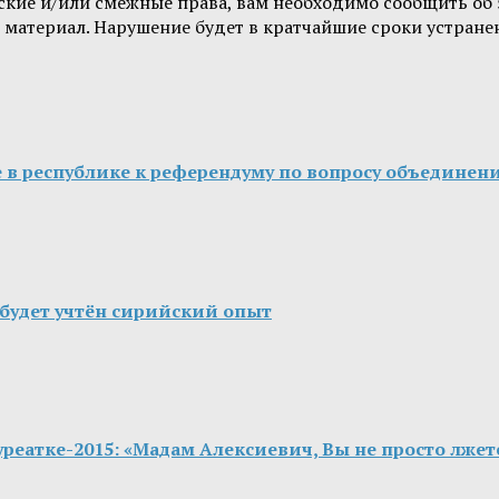
орские и/или смежные права, вам необходимо сообщить о
 материал. Нарушение будет в кратчайшие сроки устране
 в республике к референдуму по вопросу объединен
будет учтён сирийский опыт
реатке-2015: «Мадам Алексиевич, Вы не просто лже