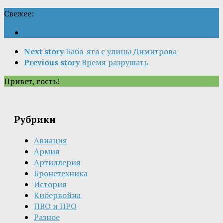
Свежее:
Next story
Баба-яга с улицы Димитрова
Previous story
Время разрушать
Привет, гость!
Рубрики
Авиация
Армия
Артиллерия
Бронетехника
История
Кибервойна
ПВО и ПРО
Разное