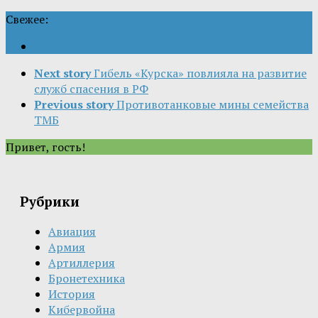
Свежее:
Next story
Гибель «Курска» повлияла на развитие
служб спасения в РФ
Previous story
Противотанковые мины семейства
ТМБ
Привет, гость!
Рубрики
Авиация
Армия
Артиллерия
Бронетехника
История
Кибервойна