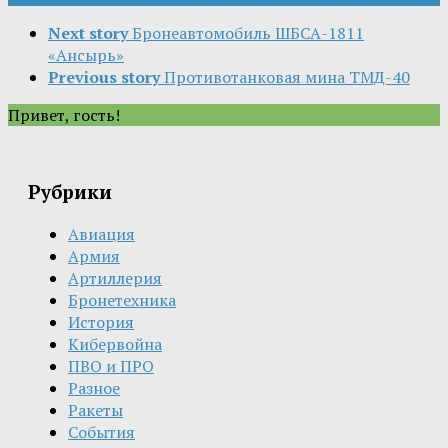
Next story
Бронеавтомобиль ШБСА-1811
«Ансырь»
Previous story
Противотанковая мина ТМД-40
Привет, гость!
Рубрики
Авиация
Армия
Артиллерия
Бронетехника
История
Кибервойна
ПВО и ПРО
Разное
Ракеты
События