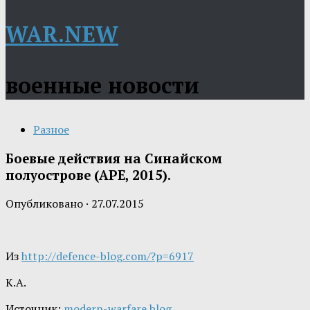
WAR.NEW
военные новости
Разное
Боевые действия на Синайском
полуострове (АРЕ, 2015).
Опубликовано
·
27.07.2015
Из
http://defence-blog.com/?p=6917
К.А.
Источник:
modern-warfare blog