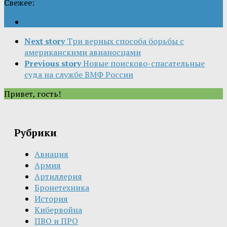
Свежее:
Next story
Три верных способа борьбы с
американскими авианосцами
Previous story
Новые поисково-спасательные
суда на службе ВМФ России
Привет, гость!
Рубрики
Авиация
Армия
Артиллерия
Бронетехника
История
Кибервойна
ПВО и ПРО