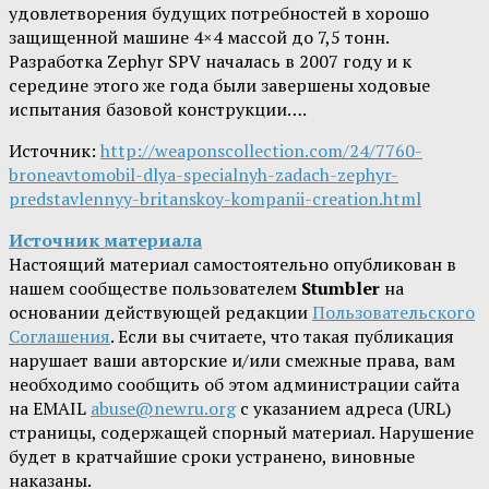
удовлетворения будущих потребностей в хорошо
защищенной машине 4×4 массой до 7,5 тонн.
Разработка Zephyr SPV началась в 2007 году и к
середине этого же года были завершены ходовые
испытания базовой конструкции….
Источник:
http://weaponscollection.com/24/7760-
broneavtomobil-dlya-specialnyh-zadach-zephyr-
predstavlennyy-britanskoy-kompanii-creation.html
Источник материала
Настоящий материал самостоятельно опубликован в
нашем сообществе пользователем
Stumbler
на
основании действующей редакции
Пользовательского
Соглашения
. Если вы считаете, что такая публикация
нарушает ваши авторские и/или смежные права, вам
необходимо сообщить об этом администрации сайта
на EMAIL
abuse@newru.org
с указанием адреса (URL)
страницы, содержащей спорный материал. Нарушение
будет в кратчайшие сроки устранено, виновные
наказаны.