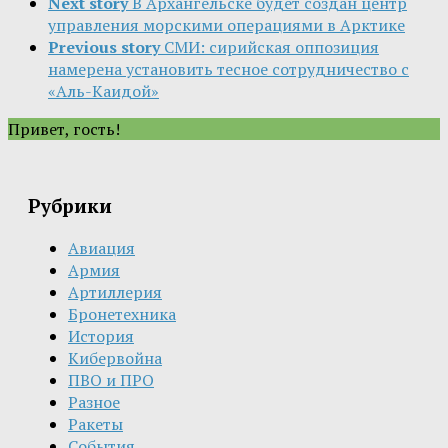
Next story
В Архангельске будет создан центр
управления морскими операциями в Арктике
Previous story
СМИ: сирийская оппозиция
намерена установить тесное сотрудничество с
«Аль-Каидой»
Привет, гость!
Рубрики
Авиация
Армия
Артиллерия
Бронетехника
История
Кибервойна
ПВО и ПРО
Разное
Ракеты
События