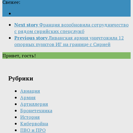
Свежее:
Next story
Франция возобновила сотрудничество
с рядом сирийских спецслужб
Previous story
Ливанская армия уничтожила 12
опорных пунктов ИГ на границе с Сирией
Привет, гость!
Рубрики
Авиация
Армия
Артиллерия
Бронетехника
История
Кибервойна
ПВО и ПРО