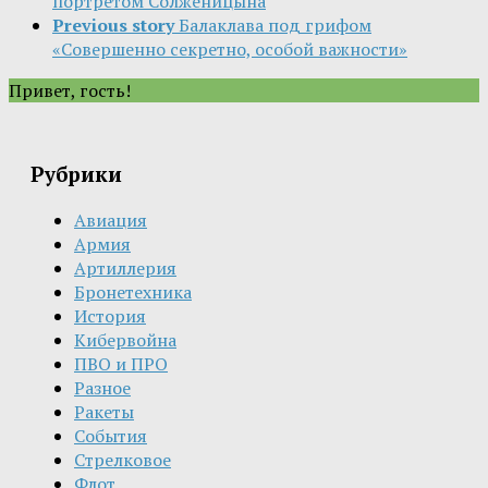
портретом Солженицына
Previous story
Балаклава под грифом
«Совершенно секретно, особой важности»
Привет, гость!
Рубрики
Авиация
Армия
Артиллерия
Бронетехника
История
Кибервойна
ПВО и ПРО
Разное
Ракеты
События
Стрелковое
Флот