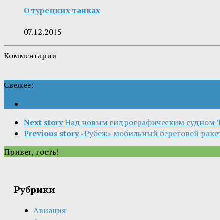
О турецких танках
07.12.2015
Комментарии
Свежее:
Next story
Над новым гидрографическим судном Т
Previous story
«Рубеж» мобильный береговой раке
Привет, гость!
Рубрики
Авиация