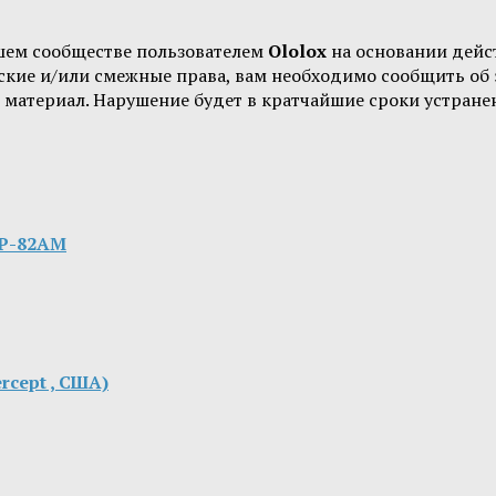
шем сообществе пользователем
Ololox
на основании дей
орские и/или смежные права, вам необходимо сообщить о
 материал. Нарушение будет в кратчайшие сроки устране
ТР-82АМ
rcept , США)