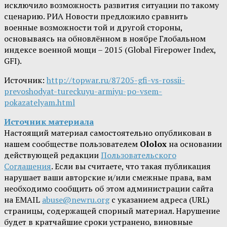
исключило возможность развития ситуации по такому
сценарию. РИА Новости предложило сравнить
военные возможности той и другой стороны,
основываясь на обновлённом в ноябре Глобальном
индексе военной мощи – 2015 (Global Firepower Index,
GFI).
Источник:
http://topwar.ru/87205-gfi-vs-rossii-
prevoshodyat-tureckuyu-armiyu-po-vsem-
pokazatelyam.html
Источник материала
Настоящий материал самостоятельно опубликован в
нашем сообществе пользователем
Ololox
на основании
действующей редакции
Пользовательского
Соглашения
. Если вы считаете, что такая публикация
нарушает ваши авторские и/или смежные права, вам
необходимо сообщить об этом администрации сайта
на EMAIL
abuse@newru.org
с указанием адреса (URL)
страницы, содержащей спорный материал. Нарушение
будет в кратчайшие сроки устранено, виновные