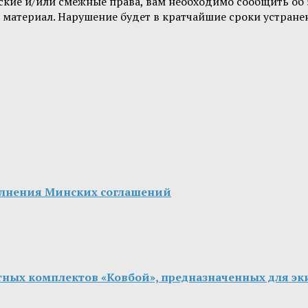
орские и/или смежные права, вам необходимо сообщить о
 материал. Нарушение будет в кратчайшие сроки устране
олнения Минских соглашений
итных комплектов «Ковбой», предназначенных для 