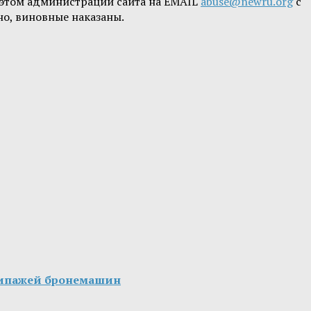
б этом администрации сайта на EMAIL
abuse@newru.org
с
но, виновные наказаны.
экипажей бронемашин