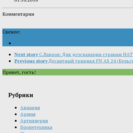
Комментарии
Свежее:
Next story
С.Лавров: Для деэскалации странам НА
Previous story
Десантный трицикл FN AS 24 (Бельг
Привет, гость!
Рубрики
Авиация
Армия
Артиллерия
Бронетехника