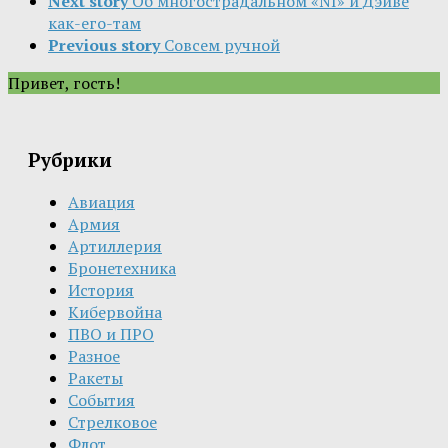
Next story
Об многострадальном «NI» и Дэйве
как-его-там
Previous story
Совсем ручной
Привет, гость!
Рубрики
Авиация
Армия
Артиллерия
Бронетехника
История
Кибервойна
ПВО и ПРО
Разное
Ракеты
События
Стрелковое
Флот