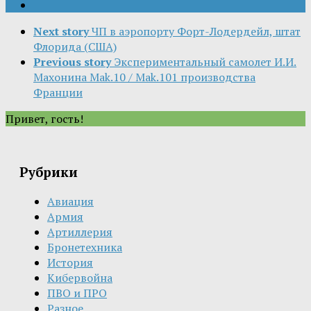
Next story
ЧП в аэропорту Форт-Лодердейл, штат
Флорида (США)
Previous story
Экспериментальный самолет И.И.
Махонина Mak.10 / Mak.101 производства
Франции
Привет, гость!
Рубрики
Авиация
Армия
Артиллерия
Бронетехника
История
Кибервойна
ПВО и ПРО
Разное