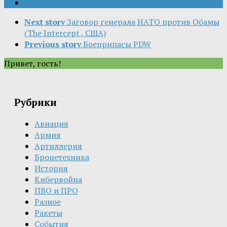
Next story
Заговор генерала НАТО против Обамы
(The Intercept , США)
Previous story
Боеприпасы PDW
Привет, гость!
Рубрики
Авиация
Армия
Артиллерия
Бронетехника
История
Кибервойна
ПВО и ПРО
Разное
Ракеты
События