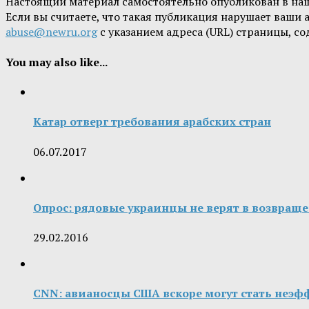
Настоящий материал самостоятельно опубликован в на
Если вы считаете, что такая публикация нарушает ваши
abuse@newru.org
с указанием адреса (URL) страницы, с
You may also like...
Катар отверг требования арабских стран
06.07.2017
Опрос: рядовые украинцы не верят в возвращ
29.02.2016
CNN: авианосцы США вскоре могут стать неэ