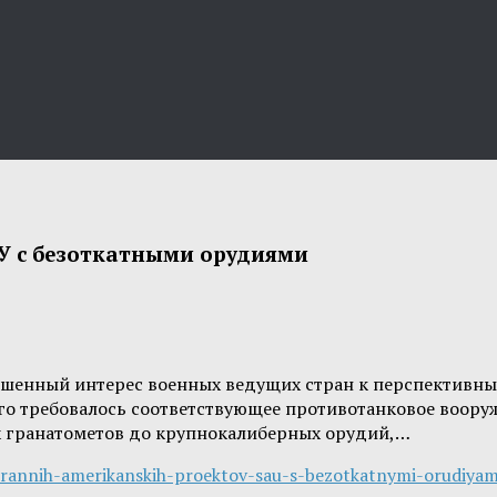
У с безоткатными орудиями
ышенный интерес военных ведущих стран к перспективны
его требовалось соответствующее противотанковое воору
ых гранатометов до крупнокалиберных орудий,…
-rannih-amerikanskih-proektov-sau-s-bezotkatnymi-orudiyam