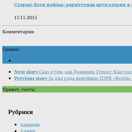
Старые боги войны: раритетная артиллерия в
17.11.2015
Комментарии
Свежее:
Next story
Сказ о том, как Доминик Стросс-Кан го
Previous story
За два года новейшие ПЗРК «Верба»
Привет, гость!
Рубрики
Авиация
Армия