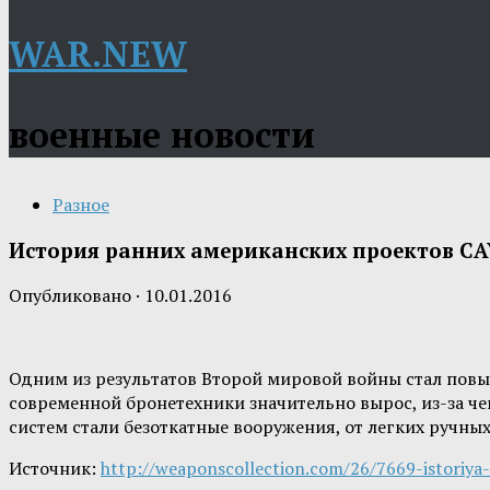
WAR.NEW
военные новости
Разное
История ранних американских проектов СА
Опубликовано
·
10.01.2016
Одним из результатов Второй мировой войны стал пов
современной бронетехники значительно вырос, из-за ч
систем стали безоткатные вооружения, от легких ручн
Источник:
http://weaponscollection.com/26/7669-istoriya