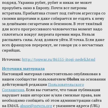
подряд. Украина рубит, рубит и никак не может
прорубить окно в Европу. Почти все патроны
истратила. Прибалтика стонет под гнётом агрессора со
своими шпротами и даже собирается не ездить к нему
за дешёвыми сигаретами и бензином. В этот тяжёлый
для всего прогрессивного человечества момент надо
сплотиться вокруг лауреата премии мира. Нельзя
распылять силы. Асад должен уйти. И точка. Если даже
всех французов перережут, не говоря уж о несчастных
сирийцах.
Источник:
http://topwar.ru/86555-itogi-nedeli.html
Источник материала
Настоящий материал самостоятельно опубликован в
нашем сообществе пользователем
Ololox
на основании
действующей редакции
Пользовательского
Соглашения
. Если вы считаете, что такая публикация
нарушает ваши авторские и/или смежные права, вам
необходимо сообщить об этом администрации сайта
на EMAIL
abuse@newru.org
с указанием адреса (URL)