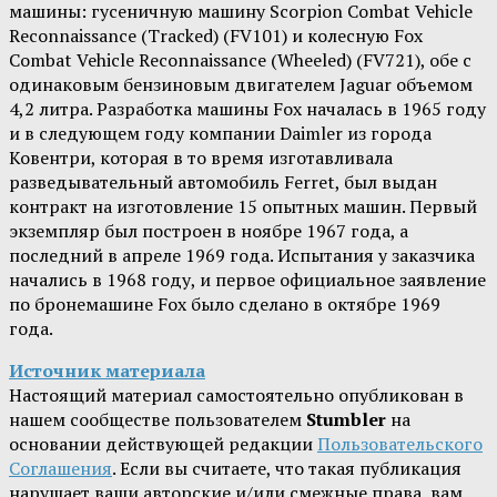
машины: гусеничную машину Scorpion Combat Vehicle
Reconnaissance (Tracked) (FV101) и колесную Fox
Combat Vehicle Reconnaissance (Wheeled) (FV721), обе с
одинаковым бензиновым двигателем Jaguar объемом
4,2 литра. Разработка машины Fox началась в 1965 году
и в следующем году компании Daimler из города
Ковентри, которая в то время изготавливала
разведывательный автомобиль Ferret, был выдан
контракт на изготовление 15 опытных машин. Первый
экземпляр был построен в ноябре 1967 года, а
последний в апреле 1969 года. Испытания у заказчика
начались в 1968 году, и первое официальное заявление
по бронемашине Fox было сделано в октябре 1969
года.
Источник материала
Настоящий материал самостоятельно опубликован в
нашем сообществе пользователем
Stumbler
на
основании действующей редакции
Пользовательского
Соглашения
. Если вы считаете, что такая публикация
нарушает ваши авторские и/или смежные права, вам