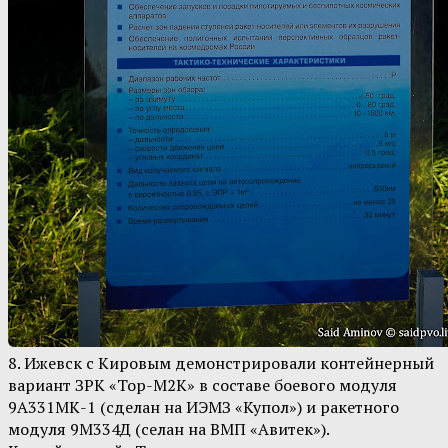
8. Ижевск с Кировым демонстрировали контейнерный
вариант ЗРК «Тор-М2К» в составе боевого модуля
9А331МК-1 (сделан на ИЭМЗ «Купол») и ракетного
модуля 9М334Д (селан на ВМП «Авитек»).