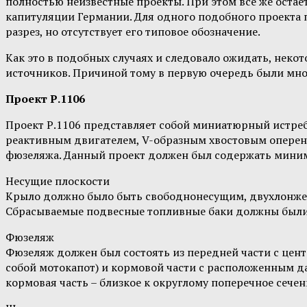
полностью неизвестные проекты. При этом всё же оста
капитуляции Германии. Для одного подобного проекта 
разрез, но отсутствует его типовое обозначение.
Как это в подобных случаях и следовало ожидать, нек
источников. Причиной тому в первую очередь были мно
Проект Р.1106
Проект Р.1106 представляет собой миниатюрный истреб
реактивным двигателем, V-образным хвостовым оперени
фюзеляжа. Данный проект должен был содержать минима
Несущие плоскости
Крыло должно было быть свободнонесущим, двухлонжер
Сбрасываемые подвесные топливные баки должны были
Фюзеляж
Фюзеляж должен был состоять из передней части с цен
собой мотокапот) и кормовой части с расположенным да
кормовая часть – близкое к округлому поперечное сече