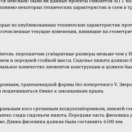
ётся неясным: были ли данные проекты самолётов MTT п
помимо некоторых технических характеристик и схем в 
оторые из опубликованных технических характеристик пр
гочисленные текущие изменения, влиявшие на геометрич
итель-перехватчик (габаритные размеры меньше чем у Н
ем и передней стойкой шасси. Сиденье пилота должно б
льное количество элементов конструкции и должен был 
онным, трапецевидной формы без поперечного V. Элеро
 подвешиваться ближе к законцовкам крыла.
тральным косо срезанным воздухозаборником, нижней се
леко сзади сиденьем пилота. Передняя часть фюзеляжа д
ние. Длина фюзеляжа должна была составлять 6500 мм.