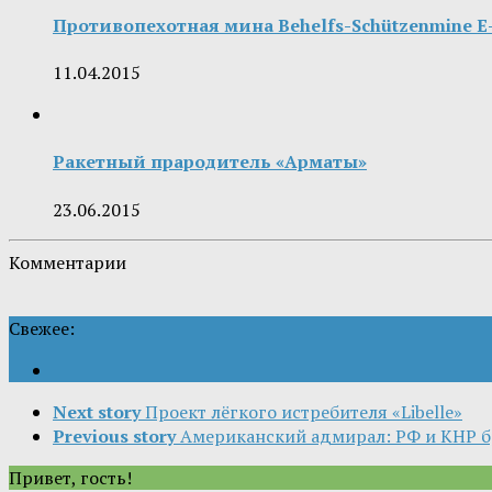
Противопехотная мина Behelfs-Schützenmine E
11.04.2015
Ракетный прародитель «Арматы»
23.06.2015
Комментарии
Свежее:
Next story
Проект лёгкого истребителя «Libelle»
Previous story
Американский адмирал: РФ и КНР б
Привет, гость!