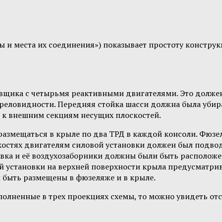
 и места их соединения») показывает простоту конструкц
овщика с четырьмя реактивными двигателями. Это долже
реловидности. Передняя стойка шасси должна была убира
 к внешним секциям несущих плоскостей.
размещаться в крыле по два ТРД в каждой консоли. Фюзе
костях двигателям силовой установки должен был подв
овка и её воздухозаборники должны были быть расположе
й установки на верхней поверхности крыла предусматри
и быть размещены в фюзеляже и в крыле.
олненные в трех проекциях схемы, то можно увидеть отс