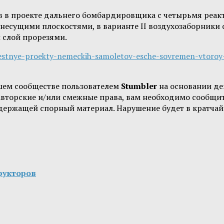
 в проекте дальнего бомбардировщика с четырьмя реакт
несущими плоскостями, в варианте II воздухозаборники
слой прорезями.
vestnye-proekty-nemeckih-samoletov-esche-sovremen-vtoroy
шем сообществе пользователем
Stumbler
на основании д
 авторские и/или смежные права, вам необходимо сообщи
одержащей спорный материал. Нарушение будет в кратчай
рукторов