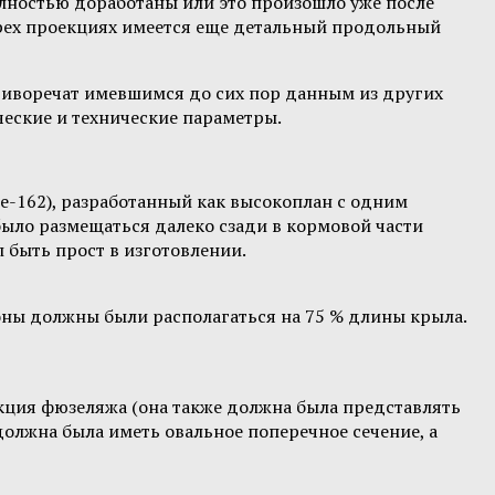
олностью доработаны или это произошло уже после
трех проекциях имеется еще детальный продольный
отиворечат имевшимся до сих пор данным из других
еские и технические параметры.
е-162), разработанный как высокоплан с одним
ыло размещаться далеко сзади в кормовой части
быть прост в изготовлении.
ны должны были располагаться на 75 % длины крыла.
кция фюзеляжа (она также должна была представлять
олжна была иметь овальное поперечное сечение, а