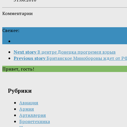
Комментарии
Свежее:
Next story
В центре Донецка прогремел взрыв
Previous story
Британское Минобороны ждет от РФ 
Привет, гость!
Рубрики
Авиация
Армия
Артиллерия
Бронетехника