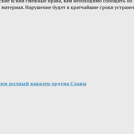
орские и/или смежные права, вам необходимо сообщить о
 материал. Нарушение будет в кратчайшие сроки устране
лтии полный кавалер ордена Славы