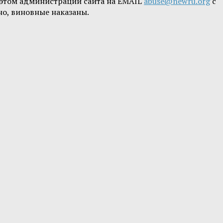
б этом администрации сайта на EMAIL
abuse@newru.org
с
но, виновные наказаны.