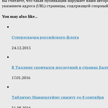
вы считаете, что такая публикация нарушает ваши авт
указанием адреса (URL) страницы, содержащей спорный
You may also like...
Суперэскадра российского флота
24.12.2015
В Таллине скончался последний в странах Ба
17.01.2016
Табличку Маннергейму снимут до 8 сентября
31.08.2016