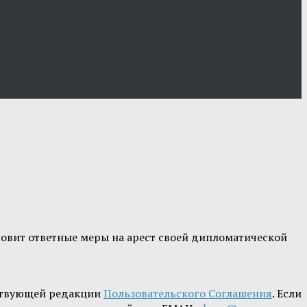
товит ответные меры на арест своей дипломатической
ствующей редакции
Пользовательского Соглашения
. Если