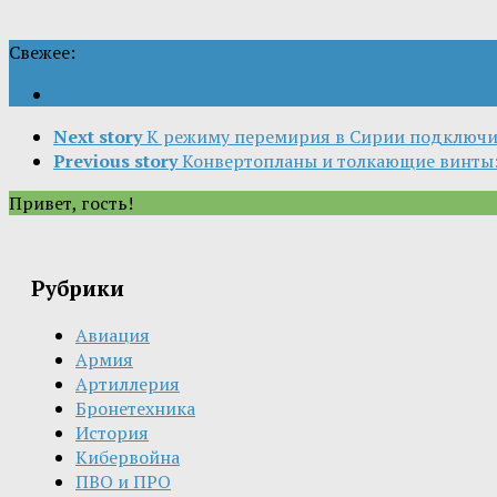
Свежее:
Next story
К режиму перемирия в Сирии подключи
Previous story
Конвертопланы и толкающие винты
Привет, гость!
Рубрики
Авиация
Армия
Артиллерия
Бронетехника
История
Кибервойна
ПВО и ПРО