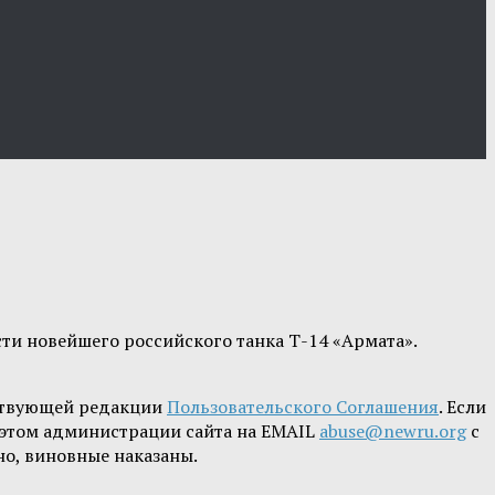
и новейшего российского танка Т-14 «Армата».
ствующей редакции
Пользовательского Соглашения
. Если
б этом администрации сайта на EMAIL
abuse@newru.org
с
но, виновные наказаны.