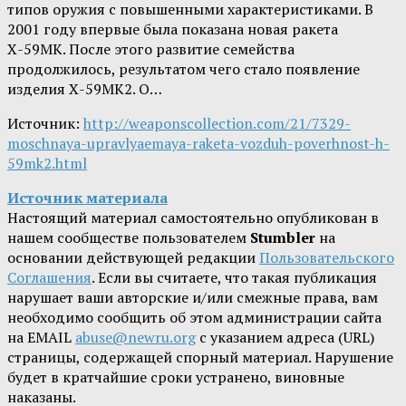
типов оружия с повышенными характеристиками. В
2001 году впервые была показана новая ракета
Х-59МК. После этого развитие семейства
продолжилось, результатом чего стало появление
изделия Х-59МК2. О…
Источник:
http://weaponscollection.com/21/7329-
moschnaya-upravlyaemaya-raketa-vozduh-poverhnost-h-
59mk2.html
Источник материала
Настоящий материал самостоятельно опубликован в
нашем сообществе пользователем
Stumbler
на
основании действующей редакции
Пользовательского
Соглашения
. Если вы считаете, что такая публикация
нарушает ваши авторские и/или смежные права, вам
необходимо сообщить об этом администрации сайта
на EMAIL
abuse@newru.org
с указанием адреса (URL)
страницы, содержащей спорный материал. Нарушение
будет в кратчайшие сроки устранено, виновные
наказаны.