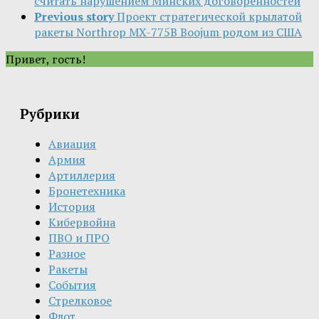
считать нарушением Минских договорённостей
Previous story
Проект стратегической крылатой
ракеты Northrop MX-775B Boojum родом из США
Привет, гость!
Рубрики
Авиация
Армия
Артиллерия
Бронетехника
История
Кибервойна
ПВО и ПРО
Разное
Ракеты
События
Стрелковое
Флот