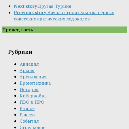
Next story
Другая Турция
Previous story
Начало строительства первых
советских арктических ледоколов
Привет, гость!
Рубрики
Авиация
Армия
Артиллерия
Бронетехника
История
Кибервойна
ПВО и ПРО
Разное
Ракеты
События
Стрелковое