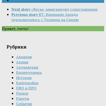
Next story
«Ярсы» замаскируют голограммами
Previous story
RT: Внимание Запада
переключилось с Украины на Сирию
Привет, гость!
Рубрики
Авиация
Армия
Артиллерия
Бронетехника
История
Кибервойна
ПВО и ПРО
Разное
Ракеты
События