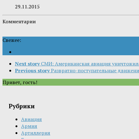
29.11.2015
Комментарии
Свежее:
Next story
СМИ: Американская авиация уничтожила
Previous story
Развратно-поступательные движен
Привет, гость!
Рубрики
Авиация
Армия
Артиллерия