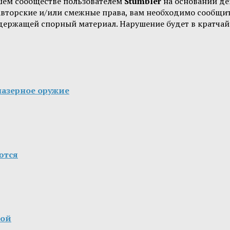
шем сообществе пользователем
Stumbler
на основании д
 авторские и/или смежные права, вам необходимо сообщи
одержащей спорный материал. Нарушение будет в кратчай
лазерное оружие
ются
кой