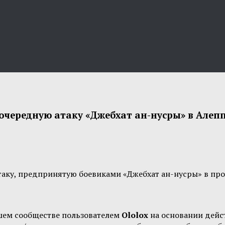
очередную атаку «Джебхат ан-нусры» в Алеп
таку, предпринятую боевиками «Джебхат ан-нусры» в пр
шем сообществе пользователем
Ololox
на основании дей