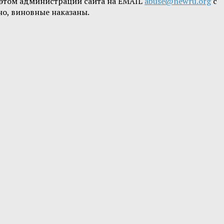
б этом администрации сайта на EMAIL
abuse@newru.org
с
но, виновные наказаны.