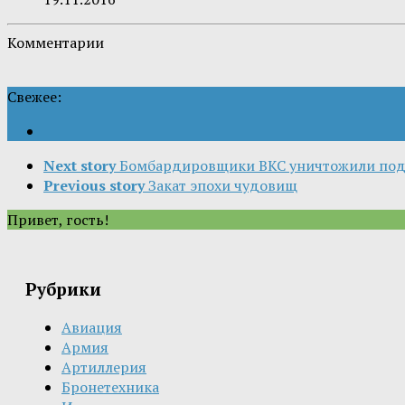
Комментарии
Свежее:
Next story
Бомбардировщики ВКС уничтожили под
Previous story
Закат эпохи чудовищ
Привет, гость!
Рубрики
Авиация
Армия
Артиллерия
Бронетехника