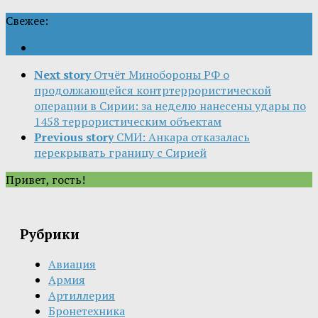
Свежее:
Next story
Отчёт Минобороны РФ о
продолжающейся контртеррористической
операции в Сирии: за неделю нанесены удары по
1458 террористическим объектам
Previous story
СМИ: Анкара отказалась
перекрывать границу с Сирией
Привет, гость!
Рубрики
Авиация
Армия
Артиллерия
Бронетехника