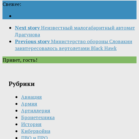
Свежее:
Next story
Неизвестный малогабаритный автомат
Драгунова
Previous story
Министерство обороны Словакии
заинтересовалось вертолетами Black Hawk
Привет, гость!
Рубрики
Авиация
Армия
Артиллерия
Бронетехника
История
Кибервойна
ПВО и ПРО