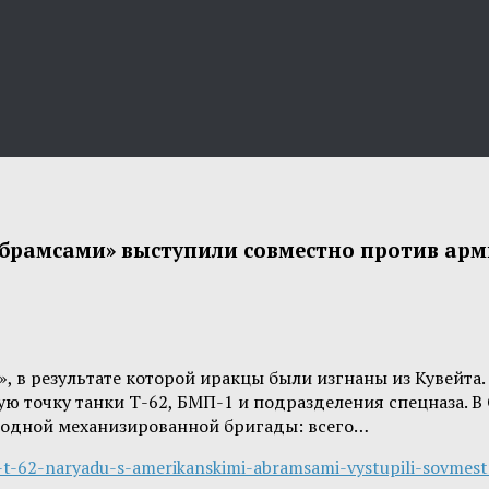
Абрамсами» выступили совместно против ар
е», в результате которой иракцы были изгнаны из Кувейт
ую точку танки Т-62, БМП-1 и подразделения спецназа. В
и одной механизированной бригады: всего…
e-t-62-naryadu-s-amerikanskimi-abramsami-vystupili-sovmest