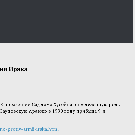
мии Ирака
а. В поражении Саддама Хусейна определенную роль
 Саудовскую Аравию в 1990 году прибыла 9-я
no-protiv-armii-iraka.html