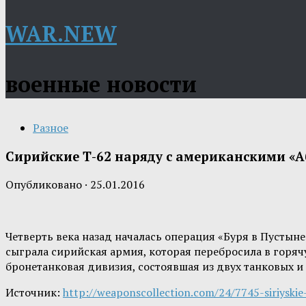
WAR.NEW
военные новости
Разное
Сирийские Т-62 наряду с американскими «
Опубликовано
·
25.01.2016
Четверть века назад началась операция «Буря в Пустын
сыграла сирийская армия, которая перебросила в горяч
бронетанковая дивизия, состоявшая из двух танковых 
Источник:
http://weaponscollection.com/24/7745-siriyski