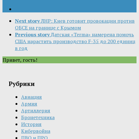
Next story
ЛНР: Киев готовит провокации против
ОБСЕ на границе с Крымом
Previous story
Датская «Terma» намерена помочь
США нарастить производство F-35 до 200 единиц
в год
Привет, гость!
Рубрики
Авиация
Армия
Артиллерия
Бронетехника
История
Кибервойна
ПВО и ПРО