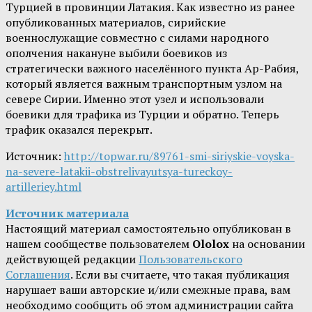
Турцией в провинции Латакия. Как известно из ранее
опубликованных материалов, сирийские
военнослужащие совместно с силами народного
ополчения накануне выбили боевиков из
стратегически важного населённого пункта Ар-Рабия,
который является важным транспортным узлом на
севере Сирии. Именно этот узел и использовали
боевики для трафика из Турции и обратно. Теперь
трафик оказался перекрыт.
Источник:
http://topwar.ru/89761-smi-siriyskie-voyska-
na-severe-latakii-obstrelivayutsya-tureckoy-
artilleriey.html
Источник материала
Настоящий материал самостоятельно опубликован в
нашем сообществе пользователем
Ololox
на основании
действующей редакции
Пользовательского
Соглашения
. Если вы считаете, что такая публикация
нарушает ваши авторские и/или смежные права, вам
необходимо сообщить об этом администрации сайта