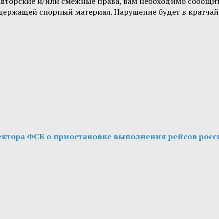
 авторские и/или смежные права, вам необходимо сообщи
одержащей спорный материал. Нарушение будет в кратчай
ктора ФСБ о приостановке выполнения рейсов росс