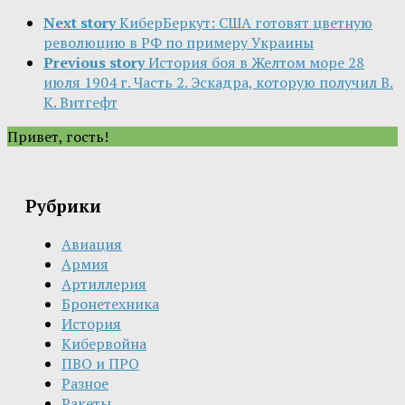
Next story
КиберБеркут: США готовят цветную
революцию в РФ по примеру Украины
Previous story
История боя в Желтом море 28
июля 1904 г. Часть 2. Эскадра, которую получил В.
К. Витгефт
Привет, гость!
Рубрики
Авиация
Армия
Артиллерия
Бронетехника
История
Кибервойна
ПВО и ПРО
Разное
Ракеты