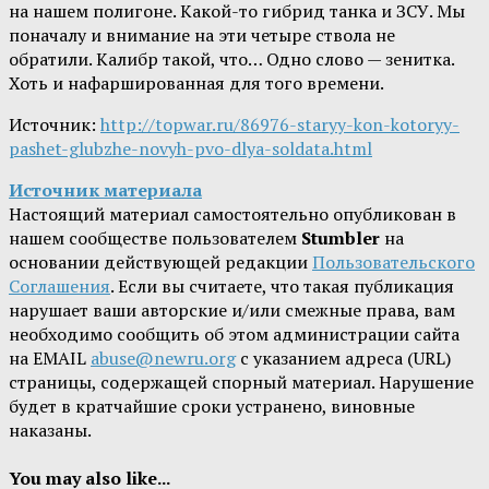
на нашем полигоне. Какой-то гибрид танка и ЗСУ. Мы
поначалу и внимание на эти четыре ствола не
обратили. Калибр такой, что… Одно слово — зенитка.
Хоть и нафаршированная для того времени.
Источник:
http://topwar.ru/86976-staryy-kon-kotoryy-
pashet-glubzhe-novyh-pvo-dlya-soldata.html
Источник материала
Настоящий материал самостоятельно опубликован в
нашем сообществе пользователем
Stumbler
на
основании действующей редакции
Пользовательского
Соглашения
. Если вы считаете, что такая публикация
нарушает ваши авторские и/или смежные права, вам
необходимо сообщить об этом администрации сайта
на EMAIL
abuse@newru.org
с указанием адреса (URL)
страницы, содержащей спорный материал. Нарушение
будет в кратчайшие сроки устранено, виновные
наказаны.
You may also like...