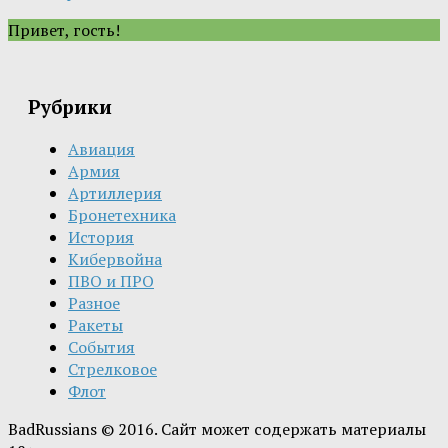
Привет, гость!
Рубрики
Авиация
Армия
Артиллерия
Бронетехника
История
Кибервойна
ПВО и ПРО
Разное
Ракеты
События
Стрелковое
Флот
BadRussians © 2016. Сайт может содержать материалы