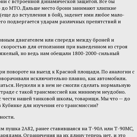
они с встроенной динамической защитой. Все бы
о до МТО. Дальше место брони занимают хлипкие
(еще до вступления в бой), заденет ими любое мало-
сего подвергается ударам различных препятствий и
сновным двигателем или спереди между броней и
й скоростью для отползания при выведенном из строя
ь тяжелый, но ведь нам обещали 1800-2000-сильный
при повороте на выезд к Красной площади. По аналогии с
оворачивали исключительно плавно, как автомобили.
маться. Неужели и в нем не смогли сделать нормальную
тостраде с такой трансмиссией как минимум неудобно.
с чести нашей танковой школы, товарищи. Мы что — до
 в Кубинке для изучения его трансмиссии?
ности.
м пушка 2А82, ранее ставившаяся на Т-90А или Т-90МС,
рядами. Ограничения на их длину теперь нет, и это