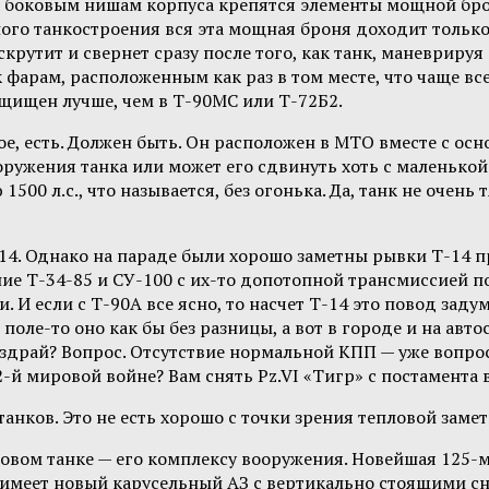
х к боковым нишам корпуса крепятся элементы мощной бр
ного танкостроения вся эта мощная броня доходит тольк
утит и свернет сразу после того, как танк, маневрируя 
к фарам, расположенным как раз в том месте, что чаще в
ащищен лучше, чем в Т-90МС или Т-72Б2.
ое, есть. Должен быть. Он расположен в МТО вместе с о
оружения танка или может его сдвинуть хоть с маленько
500 л.с., что называется, без огонька. Да, танк не очен
Т-14. Однако на параде были хорошо заметны рывки Т-14 
ие Т-34-85 и СУ-100 с их-то допотопной трансмиссией п
 И если с Т-90А все ясно, то насчет Т-14 это повод заду
 поле-то оно как бы без разницы, а вот в городе и на ав
аздрай? Вопрос. Отсутствие нормальной КПП — уже вопро
 2-й мировой войне? Вам снять Pz.VI «Тигр» с постамента
танков. Это не есть хорошо с точки зрения тепловой замет
овом танке — его комплексу вооружения. Новейшая 125-м
имеет новый карусельный АЗ с вертикально стоящими сна