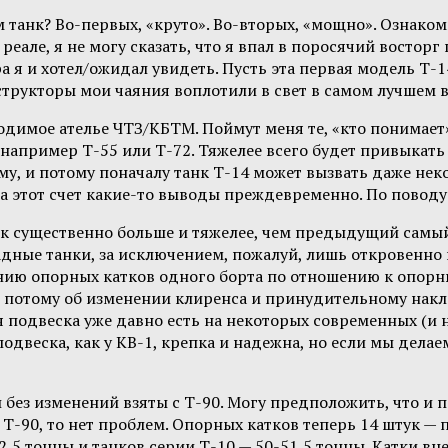
м танк? Во-первых, «круто». Во-вторых, «мощно». Озн
реале, я не могу сказать, что я впал в поросячий восто
а я и хотел/ожидал увидеть. Пусть эта первая модель Т-1
трукторы мои чаяния воплотили в свет в самом лучшем в
одимое ателье ЧТЗ/КБТМ. Поймут меня те, «кто понимает»
 например Т-55 или Т-72. Тяжелее всего будет привыкат
ому, и потому поначалу танк Т-14 может вызвать даже не
 на этот счет какие-то выводы преждевременно. По поводу
анк существенно больше и тяжелее, чем предыдущий самы
адные танки, за исключением, пожалуй, лишь откровенно 
ию опорных катков одного борта по отношению к опорным
и потому об изменении клиренса и принудительному накл
 подвеска уже давно есть на некоторых современных (и н
одвеска, как у КВ-1, крепка и надежна, но если мы дела
 без изменений взяты с Т-90. Могу предположить, что и 
Т-90, то нет проблем. Опорных катков теперь 14 штук — по
2,5 тонны и танков серии Т-10 — 50-51,5 тонны. Катки в