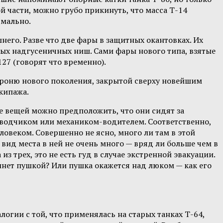
й части, можно грубо прикинуть, что масса Т-14
рмально.
него. Разве что две фары в защитных окантовках. Их
овых надгусеничных ниш. Сами фары нового типа, взятые
27 (говорят что временно).
броню нового поколения, закрытой сверху новейшим
кипажа.
ке вещей можно предположить, что они сидят за
одчиком или механиком-водителем. Соответственно,
еловеком. Совершенно не ясно, много ли там в этой
 вид места в ней не очень много — вряд ли больше чем в
из трех, это не есть гуд в случае экстренной эвакуации.
инет пушкой? Или пушка окажется над люком — как его
огии с той, что применялась на старых танках Т-64,