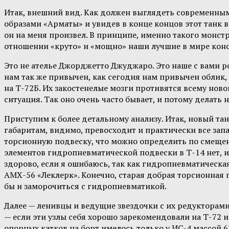
Итак, внешний вид. Как должен выглядеть современны
образами «Арматы» и увидев в конце концов этот танк в 
он на меня произвел. В принципе, именно такого монстр
отношении «круто» и «мощно» наши лучшие в мире конс
Это не ателье Джорджетто Джуджаро. Это наше с вами р
нам так же привычен, как сегодня нам привычен облик,
на Т-72Б. Их закостенелые мозги противятся всему нов
ситуация. Так оно очень часто бывает, и потому делать
Приступим к более детальному анализу. Итак, новый т
габаритам, видимо, превосходит и практически все зап
торсионную подвеску, что можно определить по смещен
элементов гидропневматической подвески в Т-14 нет, 
здорово, если я ошибаюсь, так как гидропневматическая
АМХ-56 «Леклерк». Конечно, старая добрая торсионная п
бы и заморочиться с гидропневматикой.
Далее — ленивцы и ведущие звездочки с их редукторами
— если эти узлы себя хорошо зарекомендовали на Т-72 и 
опорных катков на борт имелось только у ИС-4 массой 6