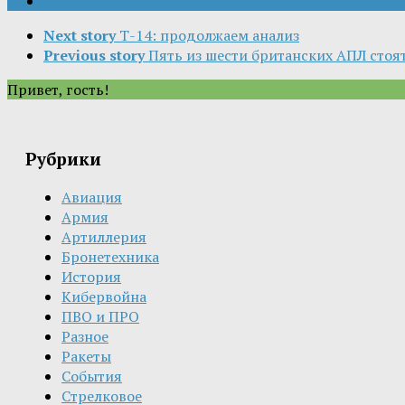
Next story
Т-14: продолжаем анализ
Previous story
Пять из шести британских АПЛ стоя
Привет, гость!
Рубрики
Авиация
Армия
Артиллерия
Бронетехника
История
Кибервойна
ПВО и ПРО
Разное
Ракеты
События
Стрелковое