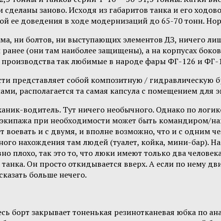
 сделаны заново. Исходя из габаритов танка и его ходово
вой ее доведения в ходе модернизаций до 65-70 тонн. Но
ма, ни болтов, ни выступающих элементов ДЗ, ничего лиш
и ранее (они там наиболее защищены), а на корпусах бок
 с производства так любимые в народе фары ФГ-126 и ФГ-1
ости представляет собой композитную / гидравлическую 
и, располагается та самая капсула с помещением для э
ханик-водитель. Тут ничего необычного. Однако по логи
экипажа при необходимости может быть командиром/нав
т воевать и с двумя, и вполне возможно, что и с одним ч
ного нахождения там людей (туалет, койка, мини-бар). На
но плохо, так это то, что люки имеют только два человека 
анка. Он просто откидывается вверх. А если по нему дв
сказать больше нечего.
сь борт закрывает тоненькая резинотканевая юбка по анал