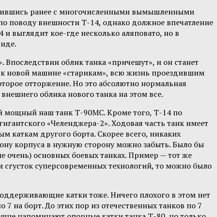
акомившись ранее с многочисленными вымышленными
рг по поводу внешности Т-14, однако должное впечатление
4 и выглядит кое-где несколько аляповато, но в
иде.
. Впоследствии облик танка «причешут», и он станет
ь к новой машине «старикам», всю жизнь проездившим
которое отторжение. Но это абсолютно нормальная
 внешнего облика нового танка на этом все.
й мощный наш танк Т-90МС. Кроме того, Т-14 по
гигантского «Челенджера-2». Ходовая часть танк имеет
 каткам другого борта. Скорее всего, никаких
ону корпуса в нужную сторону можно забыть. Было бы
е очень) основных боевых танках. Пример — тот же
ем сгусток суперсовременных технологий, то можно было
поддерживающие катки тоже. Ничего плохого в этом нет
 7 на борт. До этих пор из отечественных танков по 7
нешне напоминают опорные катки танка Т-80, но только