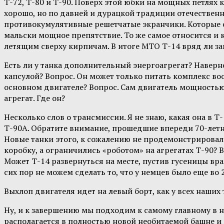
Т-72, Т-80 и Т-90. Поверх этой юбки на мощных петля
хорошо, но по давней и дурацкой традиции отечествен
противокумулятивные решетчатые экранчики. Которые скр
мальски мощное препятствие. То же самое относится и 
летящим сверху кирпичам. В итоге МТО Т-14 вряд ли з
Есть ли у танка дополнительный энергоагрегат? Наверн
капсулой? Вопрос. Он может только питать комплекс во
основном двигателе? Вопрос. Сам двигатель мощностью 1
агрегат. Где он?
Несколько слов о трансмиссии. Я не знаю, какая она в 
Т-90А. Обратите внимание, прошедшие впереди 70-летн
Новые танки этого, к сожалению не продемонстрировали.
коробку, а ограничились «роботом» на агрегатах Т-90? В
Может Т-14 развернуться на месте, пустив гусеницы вр
сих пор не можем сделать то, что у немцев было еще во
Выхлоп двигателя идет на левый борт, как у всех наших 
Ну, и к завершению мы подходим к самому главному в н
располагается в полностью новой необитаемой башне и 