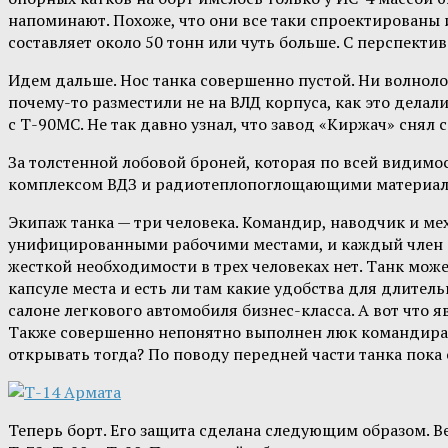
напоминают. Похоже, что они все таки спроектированы и
составляет около 50 тонн или чуть больше. С перспекти
Идем дальше. Нос танка совершенно пустой. Ни волноло
почему-то разместили не на ВЛД корпуса, как это делал
с Т-90МС. Не так давно узнал, что завод «Киржач» снял
За толстенной лобовой броней, которая по всей видим
комплексом ВДЗ и радиотеплопоглощающими материалам
Экипаж танка — три человека. Командир, наводчик и ме
унифицированными рабочими местами, и каждый член 
жесткой необходимости в трех человеках нет. Танк може
капсуле места и есть ли там какие удобства для длитель
салоне легкового автомобиля бизнес-класса. А вот что яв
Также совершенно непонятно выполнен люк командира т
открывать тогда? По поводу передней части танка пока 
Теперь борт. Его защита сделана следующим образом. Ве