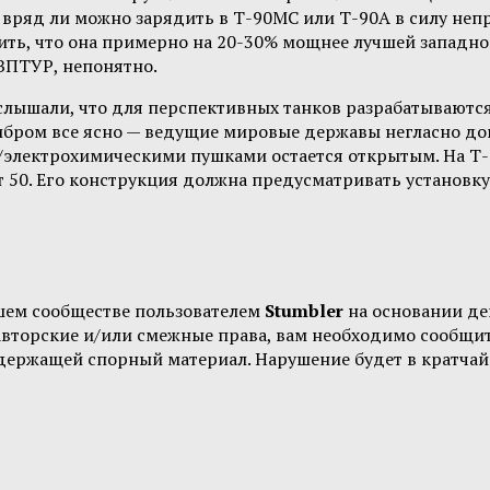
 вряд ли можно зарядить в Т-90МС или Т-90А в силу неп
ь, что она примерно на 20-30% мощнее лучшей западной
 ЗПТУР, непонятно.
мы слышали, что для перспективных танков разрабатывают
либром все ясно — ведущие мировые державы негласно до
электрохимическими пушками остается открытым. На Т-1
т 50. Его конструкция должна предусматривать установк
шем сообществе пользователем
Stumbler
на основании д
 авторские и/или смежные права, вам необходимо сообщи
одержащей спорный материал. Нарушение будет в кратчай