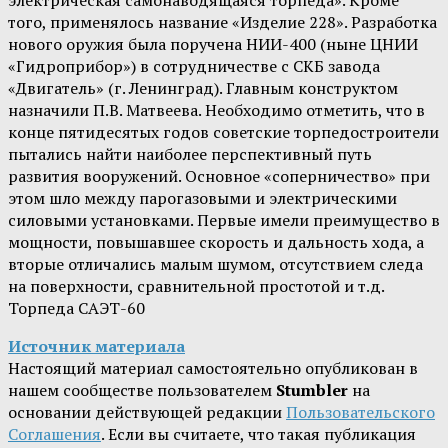
электрическая самонаводящаяся торпеда». Кроме
того, применялось название «Изделие 228». Разработка
нового оружия была поручена НИИ-400 (ныне ЦНИИ
«Гидроприбор») в сотрудничестве с СКБ завода
«Двигатель» (г. Ленинград). Главным конструктом
назначили П.В. Матвеева. Необходимо отметить, что в
конце пятидесятых годов советские торпедостроители
пытались найти наиболее перспективный путь
развития вооружений. Основное «соперничество» при
этом шло между парогазовыми и электрическими
силовыми установками. Первые имели преимущество в
мощности, повышавшее скорость и дальность хода, а
вторые отличались малым шумом, отсутствием следа
на поверхности, сравнительной простотой и т.д.
Торпеда САЭТ-60
Источник материала
Настоящий материал самостоятельно опубликован в
нашем сообществе пользователем
Stumbler
на
основании действующей редакции
Пользовательского
Соглашения
. Если вы считаете, что такая публикация