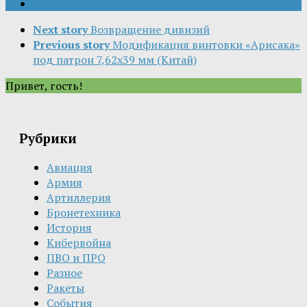
Next story
Возвращение дивизий
Previous story
Модификация винтовки «Арисака»
под патрон 7,62х39 мм (Китай)
Привет, гость!
Рубрики
Авиация
Армия
Артиллерия
Бронетехника
История
Кибервойна
ПВО и ПРО
Разное
Ракеты
События