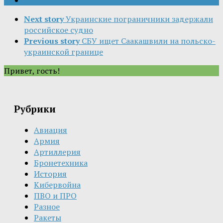
Next story
Украинские пограничники задержали
российское судно
Previous story
СБУ ищет Саакашвили на польско-
украинской границе
Привет, гость!
Рубрики
Авиация
Армия
Артиллерия
Бронетехника
История
Кибервойна
ПВО и ПРО
Разное
Ракеты