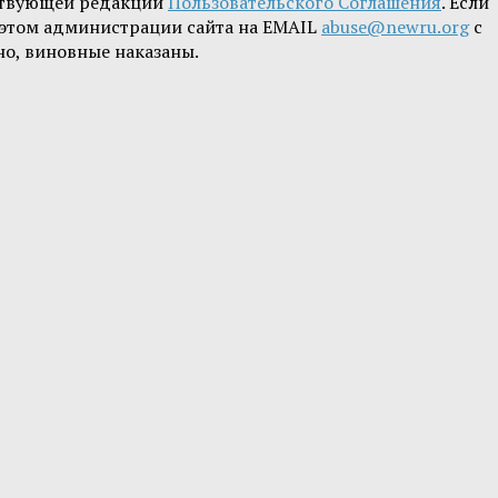
ствующей редакции
Пользовательского Соглашения
. Если
б этом администрации сайта на EMAIL
abuse@newru.org
с
но, виновные наказаны.