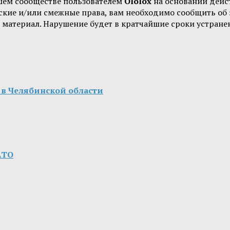
шем сообществе пользователем
Ololox
на основании дей
орские и/или смежные права, вам необходимо сообщить о
 материал. Нарушение будет в кратчайшие сроки устране
 в Челябинской области
АТО