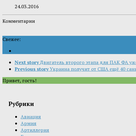
24.03.2016
Комментарии
Свежее:
Next story
Двигатель второго этапа для ПАК ФА у
Previous story
Украина получит от США ещё 40 са
Привет, гость!
Рубрики
Авиация
Армия
Артиллерия