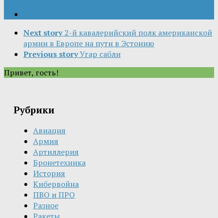
Next story
2-й кавалерийский полк американской
армии в Европе на пути в Эстонию
Previous story
Угар сабли
Привет, гость!
Рубрики
Авиация
Армия
Артиллерия
Бронетехника
История
Кибервойна
ПВО и ПРО
Разное
Ракеты