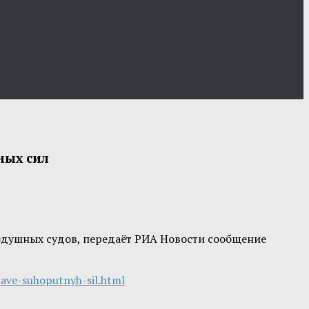
ных сил
оздушных судов, передаёт РИА Новости сообщение
ave-suhoputnyh-sil.html