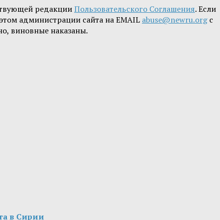
ствующей редакции
Пользовательского Соглашения
. Если
б этом администрации сайта на EMAIL
abuse@newru.org
с
но, виновные наказаны.
та в Сирии