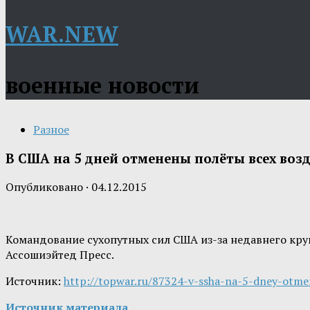
WAR.NEW
военные новости
Разное
В США на 5 дней отменены полёты всех возд
Опубликовано
·
04.12.2015
Командование сухопутных сил США из-за недавнего кру
Ассошиэйтед Пресс.
Источник:
http://topwar.ru/87324-v-ssha-na-5-dney-otme
Источник материала