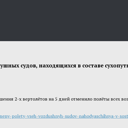
ушных судов, находящихся в составе сухопут
шения 2-х вертолётов на 5 дней отменило полёты всех в
neny-polety-vseh-vozdushnyh-sudov-nahodyaschihsya-v-sost