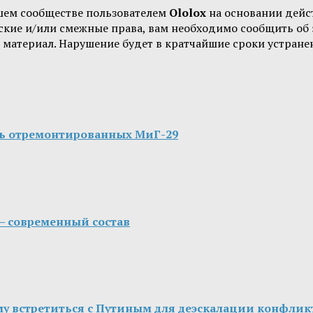
шем сообществе пользователем
Ololox
на основании дей
орские и/или смежные права, вам необходимо сообщить о
 материал. Нарушение будет в кратчайшие сроки устране
ть отремонтированных МиГ-29
— современный состав
у встретиться с Путиным для деэскалации конфлик