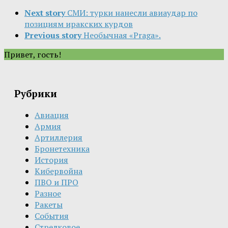
Next story
СМИ: турки нанесли авиаудар по
позициям иракских курдов
Previous story
Необычная «Praga».
Привет, гость!
Рубрики
Авиация
Армия
Артиллерия
Бронетехника
История
Кибервойна
ПВО и ПРО
Разное
Ракеты
События
Стрелковое