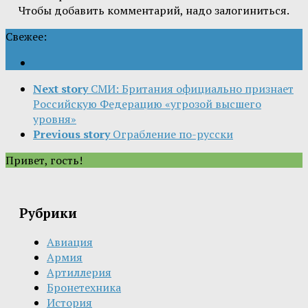
Чтобы добавить комментарий, надо залогиниться.
Свежее:
Next story
СМИ: Британия официально признает
Российскую Федерацию «угрозой высшего
уровня»
Previous story
Ограбление по-русски
Привет, гость!
Рубрики
Авиация
Армия
Артиллерия
Бронетехника
История