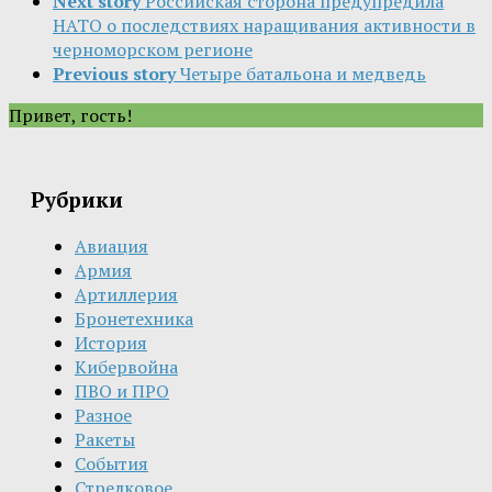
Next story
Российская сторона предупредила
НАТО о последствиях наращивания активности в
черноморском регионе
Previous story
Четыре батальона и медведь
Привет, гость!
Рубрики
Авиация
Армия
Артиллерия
Бронетехника
История
Кибервойна
ПВО и ПРО
Разное
Ракеты
События
Стрелковое