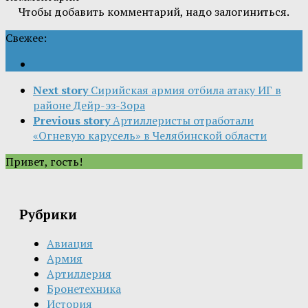
Чтобы добавить комментарий, надо залогиниться.
Свежее:
Next story
Сирийская армия отбила атаку ИГ в
районе Дейр-эз-Зора
Previous story
Артиллеристы отработали
«Огневую карусель» в Челябинской области
Привет, гость!
Рубрики
Авиация
Армия
Артиллерия
Бронетехника
История